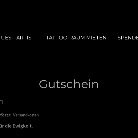
➠ Premium Tattoos & Piercings
GUEST-ARTIST
TATTOO-RAUM MIETEN
SPEND
Gutschein
n
St zzgl.
Versandkosten
r die Ewigkeit.