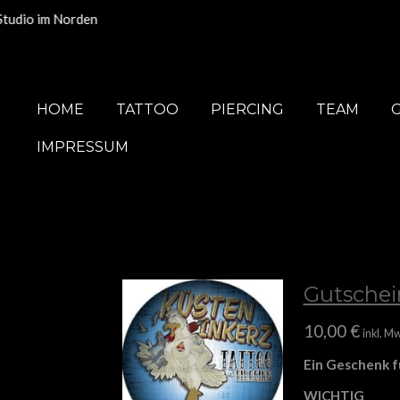
Zum
Hauptinhalt
springen
HOME
TATTOO
PIERCING
TEAM
IMPRESSUM
Gutschei
10,00 €
inkl. Mw
Ein Geschenk fü
WICHTIG