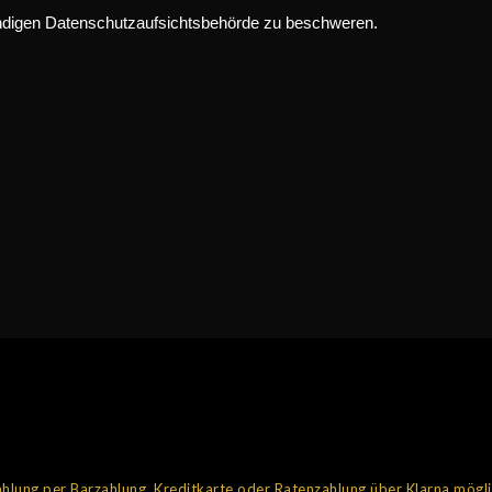
ändigen Datenschutzaufsichtsbehörde zu beschweren.
hlung per Barzahlung, Kreditkarte oder Ratenzahlung über Klarna mögl