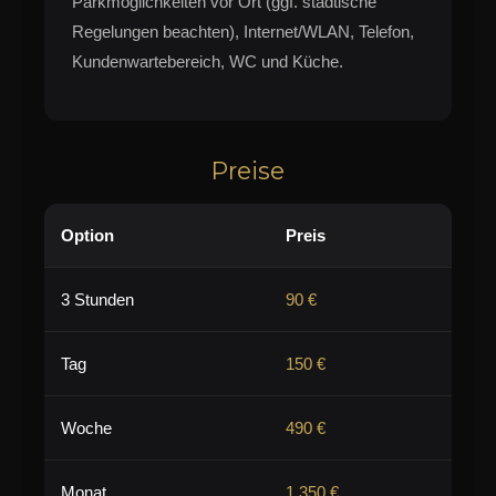
Parkmöglichkeiten vor Ort (ggf. städtische
Regelungen beachten), Internet/WLAN, Telefon,
Kundenwartebereich, WC und Küche.
Preise
Option
Preis
3 Stunden
90 €
Tag
150 €
Woche
490 €
Monat
1.350 €